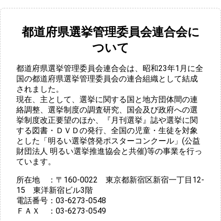
都道府県選挙管理委員会連合会に
ついて
都道府県選挙管理委員会連合会は、昭和23年1月に全
国の都道府県選挙管理委員会の連合組織として結成
されました。
現在、主として、選挙に関する国と地方団体間の連
絡調整、選挙制度の調査研究、国会及び政府への選
挙制度改正要望のほか、『月刊選挙』誌や選挙に関
する図書・ＤＶＤの発行、全国の児童・生徒を対象
とした「明るい選挙啓発ポスターコンクール」(公益
財団法人 明るい選挙推進協会と共催)等の事業を行っ
ています。
所在地 ：〒160-0022 東京都新宿区新宿一丁目12-
15 東洋新宿ビル3階
電話番号：03-6273-0548
ＦＡＸ ：03-6273-0549